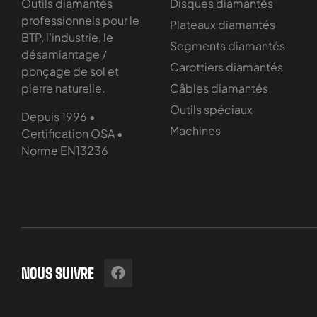
Outils diamantés
Disques diamantés
professionnels pour le
Plateaux diamantés
BTP, l'industrie, le
Segments diamantés
désamiantage /
Carottiers diamantés
ponçage de sol et
pierre naturelle.
Câbles diamantés
Outils spéciaux
Depuis 1996 •
Machines
Certification OSA •
Norme EN13236
NOUS SUIVRE