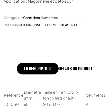
Application : Maçonnerie et béton dur
Catégories:
Carottiers diamantés
Référence
COURONNE ELECTRICIEN LASER ECO
LA DESCRIPTION
DÉTAILS DU PRODUIT
Diamètre
Taille en mm (prof x
Référence
Segments
(mm)
long x larg x haut)
10-050
68
20 x 4,0 x 8
4